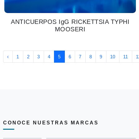
ANTICUERPOS IgG RICKETTSIA TYPHI
MOOSERI
‹
1
2
3
4
5
6
7
8
9
10
11
1
CONOCE NUESTRAS MARCAS