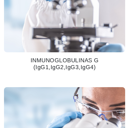
INMUNOGLOBULINAS G
(IgG1,IgG2,IgG3,IgG4)