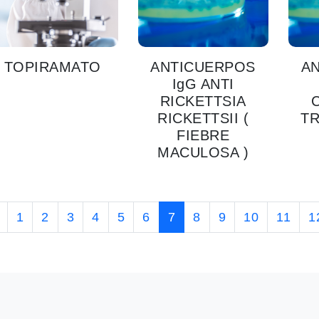
TOPIRAMATO
ANTICUERPOS
A
IgG ANTI
RICKETTSIA
RICKETTSII (
T
FIEBRE
MACULOSA )
1
2
3
4
5
6
7
8
9
10
11
1