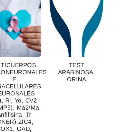
NTICUERPOS
TEST
CONEURONALES
ARABINOSA,
E
ORINA
RACELULARES
EURONALES
u, Ri, Yo, CV2
MP5), Ma2/Ma,
nfifisina, Tr
DNER),ZIC4,
SOX1, GAD,