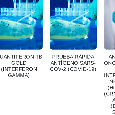
UANTIFERON TB
PRUEBA RÁPIDA
A
GOLD
ANTÍGENO SARS-
ON
(INTERFERON
COV-2 (COVID-19)
GAMMA)
INT
N
(H
(CR
A
(