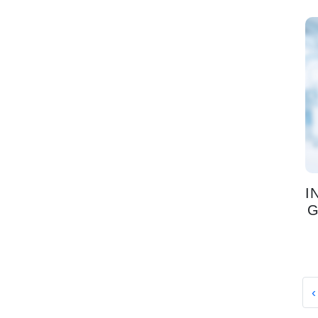
I
G
‹