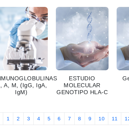
NMUNOGLOBULINAS
ESTUDIO
Ge
, A, M, (IgG, IgA,
MOLECULAR
IgM)
GENOTIPO HLA-C
1
2
3
4
5
6
7
8
9
10
11
1