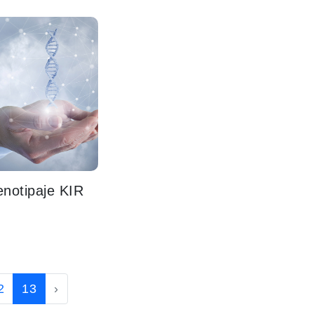
notipaje KIR
2
13
›