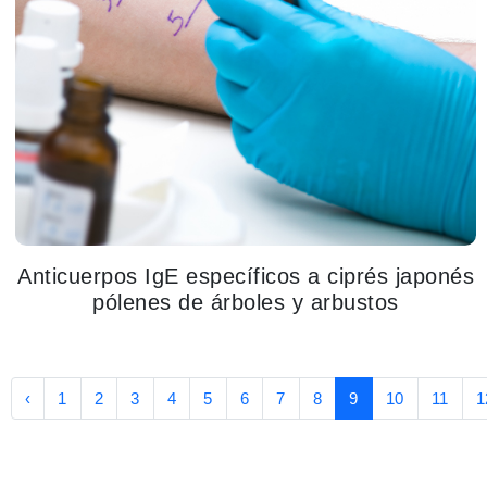
Anticuerpos IgE específicos a ciprés japonés
pólenes de árboles y arbustos
‹
1
2
3
4
5
6
7
8
9
10
11
1